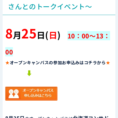
さんとのトークイベント～
8
25
月
日
(
日
)
10：00～13：
00
★
オープンキャンパスの参加お申込みはコチラから
★
⬇
8月25日
北海道コンサド