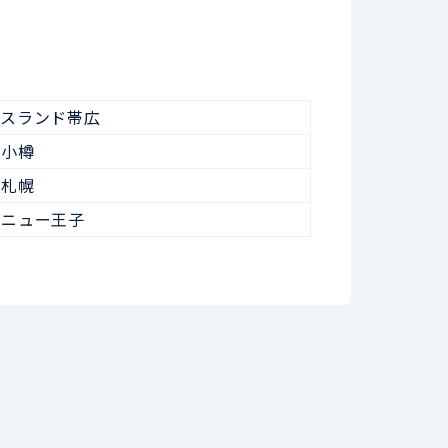
ースランド帯広
ク小樽
ア札幌
ルニュー王子