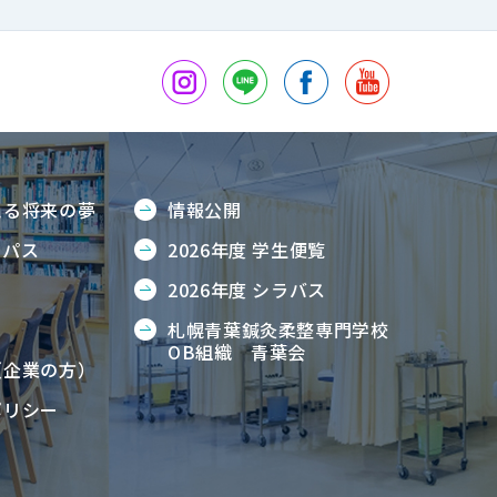
える将来の夢
情報公開
ンパス
2026年度 学生便覧
2026年度 シラバス
S
札幌青葉鍼灸柔整専門学校
OB組織 青葉会
（企業の方）
ポリシー