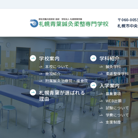
〒060-005
札幌市中央区
学校案内
学科紹介
本校について
鍼灸学科
施設紹介
柔道整復学科
附属鍼灸治療院・接骨院
入学案内
札幌青葉が選ばれる
募集要項
理由
WEB出願
試験について
学費について
支援制度