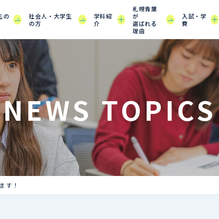
札幌青葉
生の
社会人・大学生
学科紹
が
入試・学
の方
介
選ばれる
費
理由
NEWS TOPICS
ます！