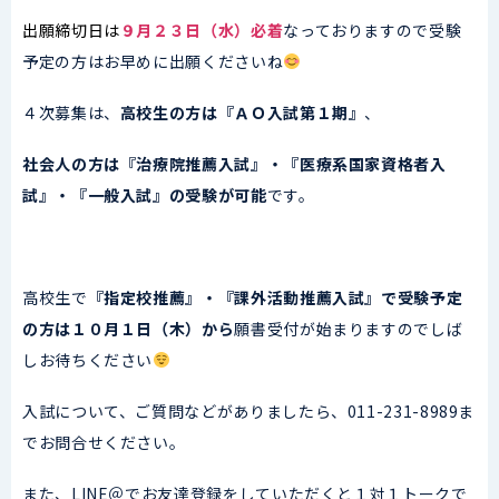
出願締切日は
９月２３日（水）必着
なっておりますので受験
予定の方はお早めに出願くださいね
４次募集は、
高校生の方は『ＡＯ入試第１期』
、
社会人の方は『治療院推薦入試』・『医療系国家資格者入
試』・『一般入試』の受験が可能
です。
高校生で
『指定校推薦』・『課外活動推薦入試』で受験予定
の方は１０月１日（木）から
願書受付が始まりますのでしば
しお待ちください
入試について、ご質問などがありましたら、011-231-8989ま
でお問合せください。
また、LINE＠でお友達登録をしていただくと１対１トークで