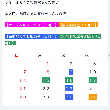
０８－１６４までお電話ください。
※各回、前日までに事前申し込み必須
【オープンキャンパス（１月）】
【学校説明会（１月）】
【夜間なんでも相談会（１月）】
【何でも相談会WEEK（１
月）】
日
月
火
水
１
２
３
７
８
９
１０
１４
１５
１６
１７
２１
２２
２３
２４
２８
２９
３０
３１