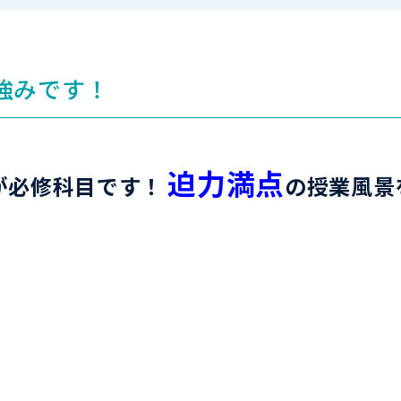
強みです！
迫力満点
が必修科目です！
の授業風景