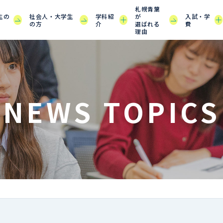
札幌青葉
生の
社会人・大学生
学科紹
が
入試・学
の方
介
選ばれる
費
理由
NEWS TOPICS