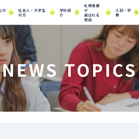
札幌青葉
生の
社会人・大学生
学科紹
が
入試・学
の方
介
選ばれる
費
理由
NEWS TOPICS