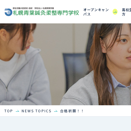
オープンキャン
高校
パス
方
TOP
NEWS TOPICS
合格祈願！！