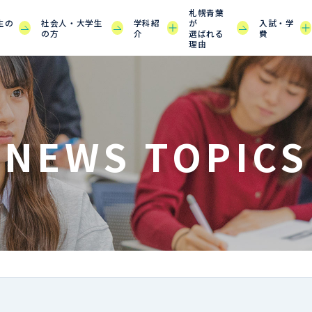
札幌青葉
生の
社会人・大学生
学科紹
が
入試・学
の方
介
選ばれる
費
理由
NEWS TOPICS