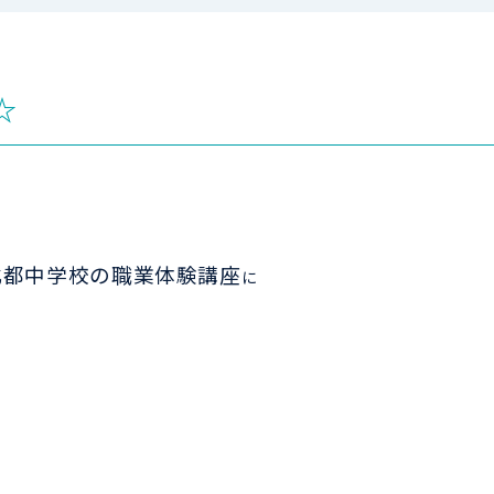
☆
北都中学校の職業体験講座
に