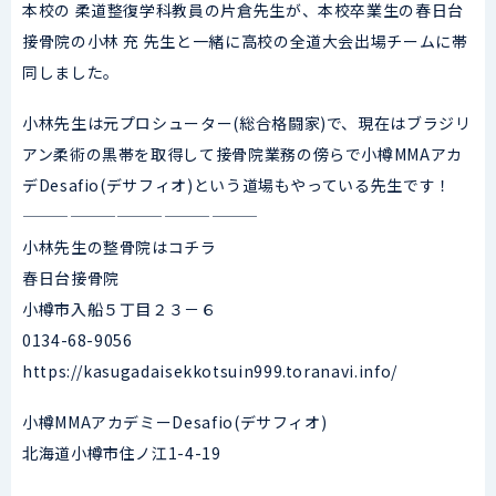
本校の 柔道整復学科教員の片倉先生が、本校卒業生の春日台
接骨院の小林 充 先生と一緒に高校の全道大会出場チームに帯
同しました。
小林先生は元プロシューター(総合格闘家)で、現在はブラジリ
アン柔術の黒帯を取得して接骨院業務の傍らで小樽MMAアカ
デDesafio(デサフィオ)という道場もやっている先生です！
———————————————
小林先生の整骨院はコチラ
春日台接骨院
小樽市入船５丁目２３－６
0134-68-9056
https://kasugadaisekkotsuin999.toranavi.info/
小樽MMAアカデミーDesafio(デサフィオ)
北海道小樽市住ノ江1-4-19